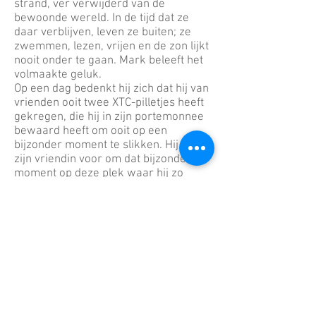
strand, ver verwijderd van de
bewoonde wereld. In de tijd dat ze
daar verblijven, leven ze buiten; ze
zwemmen, lezen, vrijen en de zon lijkt
nooit onder te gaan. Mark beleeft het
volmaakte geluk.
Op een dag bedenkt hij zich dat hij van
vrienden ooit twee XTC-pilletjes heeft
gekregen, die hij in zijn portemonnee
bewaard heeft om ooit op een
bijzonder moment te slikken. Hij stelt
zijn vriendin voor om dat bijzondere
moment op deze plek waar hij zo
gelukkig is te ervaren. Zij stemt
daarmee in.
Die ochtend nemen zij beiden het
pilletje en vlijen zich neer op het bed in
afwachting van wat komen gaat.
Het wordt een afgrijselijke ervaring.
Beiden worden ziek en elke aanraking
van de ander komt duizendvoudig
binnen, zo heftig dat het pijn doet. Ze
zijn 2 dagen volledig van de kaart, tot